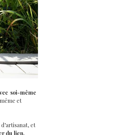
 avec soi-même
i-même et
 d’artisanat, et
r du lien,