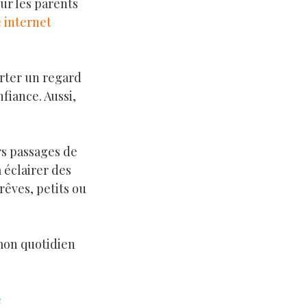
ur les parents
e internet
orter un regard
fiance. Aussi,
rs passages de
à éclairer des
rêves, petits ou
 mon quotidien
e