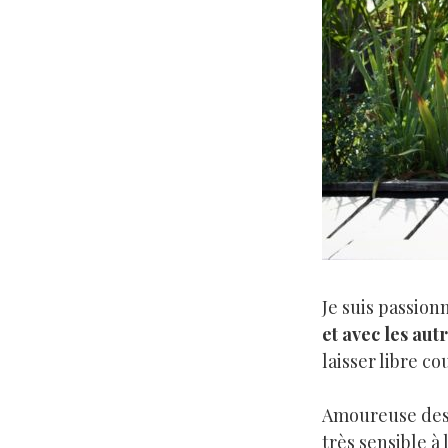
Je suis passion
et avec les aut
laisser libre co
Amoureuse des
très sensible à