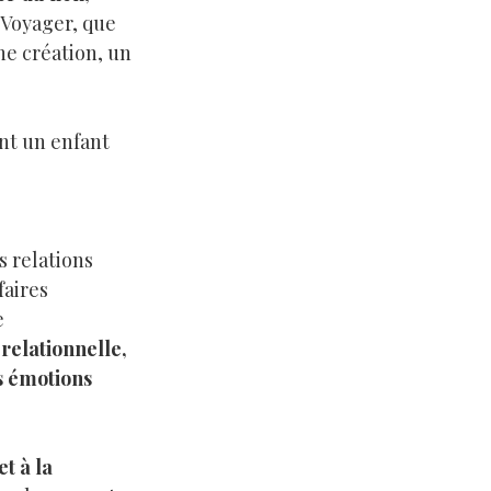
Voyager, que
une création, un
dont un enfant
s relations
faires
e
elationnelle,
s émotions
et à la