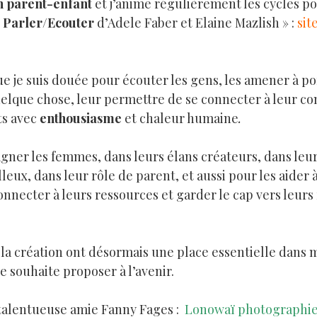
 parent-enfant
et j’anime régulièrement les cycles po
«
Parler/Ecouter
d’Adele Faber et Elaine Mazlish » :
sit
e je suis douée pour écouter les gens, les amener à p
lque chose, leur permettre de se connecter à leur con
ts avec
enthousiasme
et chaleur humaine
.
gner les femmes, dans leurs élans créateurs, dans leu
lleux, dans leur rôle de parent, et aussi pour les aider 
connecter à leurs ressources et garder le cap vers leurs 
 la création ont désormais une place essentielle dans
je souhaite proposer à l’avenir.
talentueuse amie Fanny Fages :
Lonowaï photographi