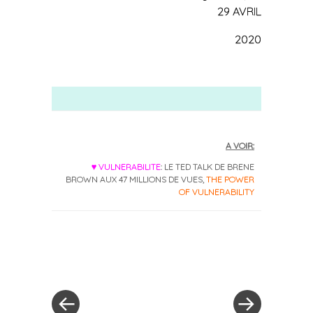
29 AVRIL
2020
A VOIR:
♥ VULNERABILITE
: LE TED TALK DE BRENE
BROWN AUX 47 MILLIONS DE VUES,
THE POWER
OF VULNERABILITY
«
Next
Post
Previous
Post
Post
»
navigation